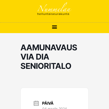
Siirry
sisältöön
AAMUNAVAUS
VIA DIA
SENIORITALO
PÄIVÄ
04 maalis 2024