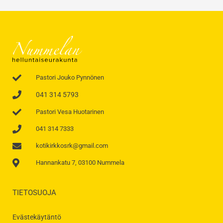
Pastori Jouko Pynnönen
041 314 5793
Pastori Vesa Huotarinen
041 314 7333
kotikirkkosrk@gmail.com
Hannankatu 7, 03100 Nummela
TIETOSUOJA
Evästekäytäntö