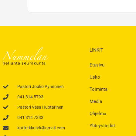
LINKIT
Etusivu
Usko
Pastori Jouko Pynnönen
Toiminta
041 314 5793
Media
Pastori Vesa Huotarinen
Ohjelma
041 314 7333
Yhteystiedot
kotikirkkosrk@gmail.com