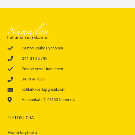
Pastori Jouko Pynnönen
041 314 5793
Pastori Vesa Huotarinen
041 314 7333
kotikirkkosrk@gmail.com
Hannankatu 7, 03100 Nummela
TIETOSUOJA
Evästekäytäntö