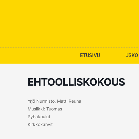
Siirry
sisältöön
ETUSIVU
USKO
EHTOOLLISKOKOUS
Yrjö Nurmisto, Matti Reuna
Musiikki: Tuomas
Pyhäkoulut
Kirkkokahvit