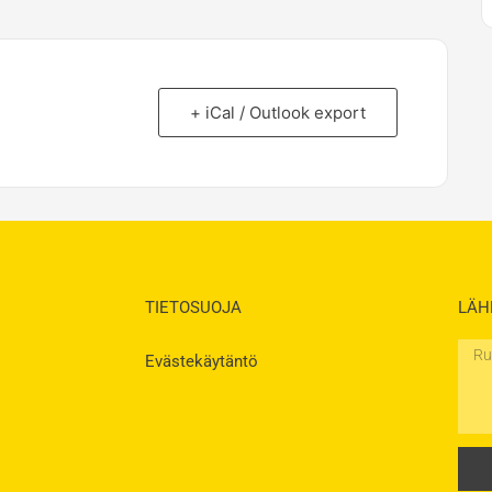
+ iCal / Outlook export
TIETOSUOJA
LÄH
Rukou
Evästekäytäntö