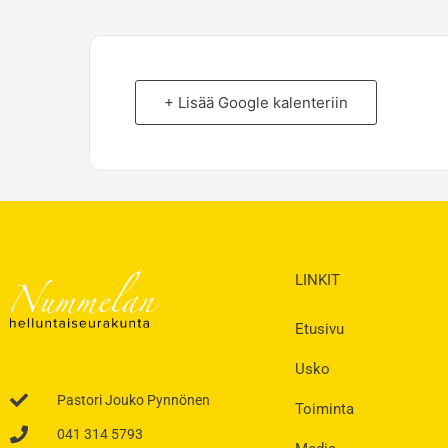
+ Lisää Google kalenteriin
LINKIT
Etusivu
Usko
Pastori Jouko Pynnönen
Toiminta
041 314 5793