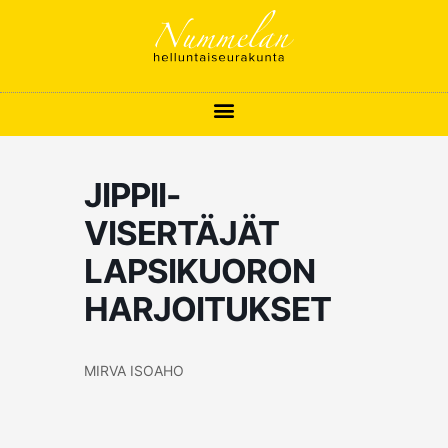
Siirry
sisältöön
JIPPII-
VISERTÄJÄT
LAPSIKUORON
HARJOITUKSET
MIRVA ISOAHO