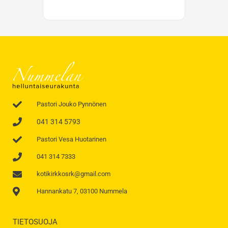
Pastori Jouko Pynnönen
041 314 5793
Pastori Vesa Huotarinen
041 314 7333
kotikirkkosrk@gmail.com
Hannankatu 7, 03100 Nummela
TIETOSUOJA