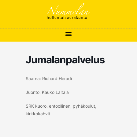
Siirry
sisältöön
Jumalanpalvelus
Saarna: Richard Heradi
Juonto: Kauko Laitala
SRK kuoro, ehtoollinen, pyhäkoulut,
kirkkokahvit