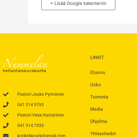
+ Lisää Google kalenteriin
LINKIT
Etusivu
Usko
Pastori Jouko Pynnönen
Toiminta
041 314 5793
Media
Pastori Vesa Huotarinen
Ohjelma
041 314 7333
Yhteystiedot
kotikirkkosrk@gmail.com