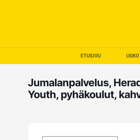
Siirry
sisältöön
ETUSIVU
USKO
Jumalanpalvelus, Heradi
Youth, pyhäkoulut, kahv