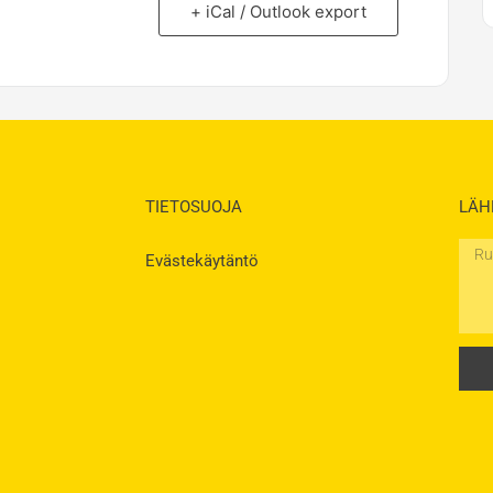
+ iCal / Outlook export
TIETOSUOJA
LÄH
Rukou
Evästekäytäntö