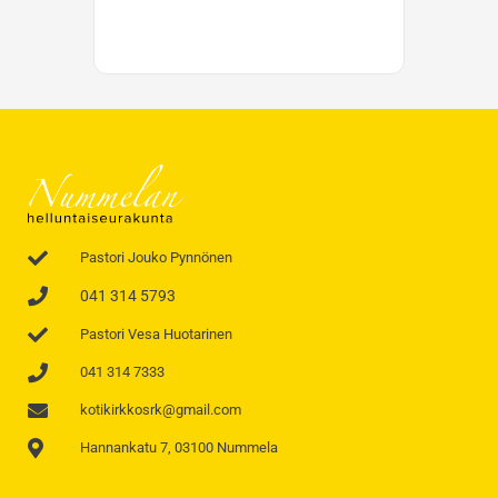
Pastori Jouko Pynnönen
041 314 5793
Pastori Vesa Huotarinen
041 314 7333
kotikirkkosrk@gmail.com
Hannankatu 7, 03100 Nummela