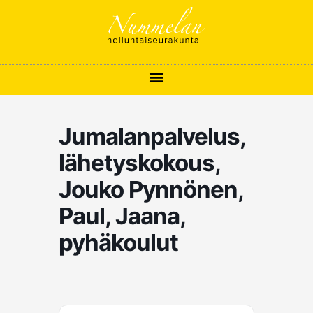
Siirry
sisältöön
Jumalanpalvelus,
lähetyskokous,
Jouko Pynnönen,
Paul, Jaana,
pyhäkoulut