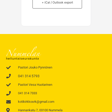
+ iCal / Outlook export
Pastori Jouko Pynnönen
041 314 5793
Pastori Vesa Huotarinen
041 314 7333
kotikirkkosrk@gmail.com
Hannankatu 7, 03100 Nummela