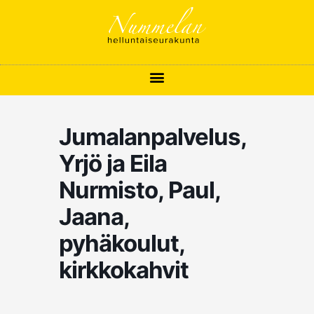
Siirry
sisältöön
Jumalanpalvelus,
Yrjö ja Eila
Nurmisto, Paul,
Jaana,
pyhäkoulut,
kirkkokahvit