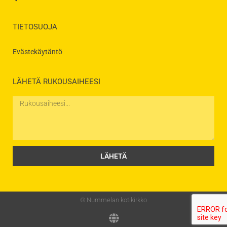
TIETOSUOJA
Evästekäytäntö
LÄHETÄ RUKOUSAIHEESI
Rukousaihe
LÄHETÄ
© Nummelan kotikirkko
G