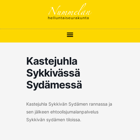
Siirry
sisältöön
Kastejuhla
Sykkivässä
Sydämessä
Kastejuhla Sykkivän Sydämen rannassa ja
sen jälkeen ehtoolisjumalanpalvelus
Sykkivän sydämen tiloissa.