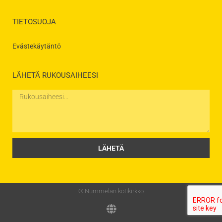
TIETOSUOJA
Evästekäytäntö
LÄHETÄ RUKOUSAIHEESI
Rukousaihe
LÄHETÄ
© Nummelan kotikirkko
G
l