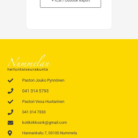
+ iCal / Outlook export
Pastori Jouko Pynnönen
041 314 5793
Pastori Vesa Huotarinen
041 314 7333
kotikirkkosrk@gmail.com
Hannankatu 7, 03100 Nummela