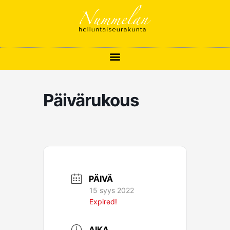
Siirry
sisältöön
Päivärukous
PÄIVÄ
15 syys 2022
Expired!
AIKA