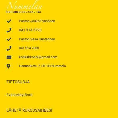
Pastori Jouko Pynnönen
041 314 5793
Pastori Vesa Huotarinen
041 314 7333
kotikirkkosrk@gmail.com
Hannankatu 7, 03100 Nummela
TIETOSUOJA
Evästekäytäntö
LÄHETÄ RUKOUSAIHEESI