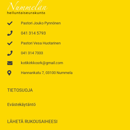
Pastori Jouko Pynnönen
041 314 5793
Pastori Vesa Huotarinen
041 314 7333
kotikirkkosrk@gmail.com
Hannankatu 7, 03100 Nummela
TIETOSUOJA
Evästekäytäntö
LÄHETÄ RUKOUSAIHEESI