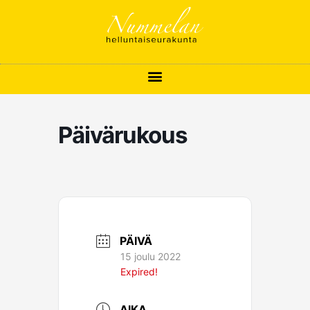
Siirry
sisältöön
Päivärukous
PÄIVÄ
15 joulu 2022
Expired!
AIKA