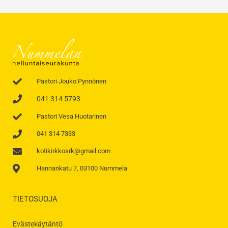
Pastori Jouko Pynnönen
041 314 5793
Pastori Vesa Huotarinen
041 314 7333
kotikirkkosrk@gmail.com
Hannankatu 7, 03100 Nummela
TIETOSUOJA
Evästekäytäntö