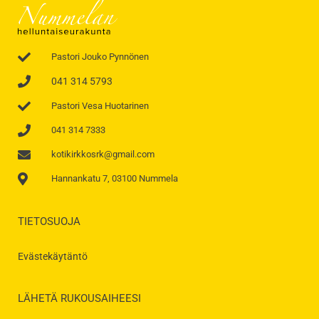
Pastori Jouko Pynnönen
041 314 5793
Pastori Vesa Huotarinen
041 314 7333
kotikirkkosrk@gmail.com
Hannankatu 7, 03100 Nummela
TIETOSUOJA
Evästekäytäntö
LÄHETÄ RUKOUSAIHEESI