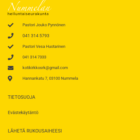
Pastori Jouko Pynnönen
041 314 5793
Pastori Vesa Huotarinen
041 314 7333
kotikirkkosrk@gmail.com
Hannankatu 7, 03100 Nummela
TIETOSUOJA
Evästekäytäntö
LÄHETÄ RUKOUSAIHEESI