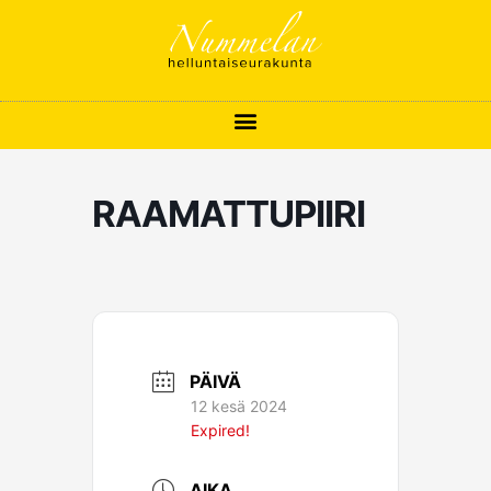
Siirry
sisältöön
RAAMATTUPIIRI
PÄIVÄ
12 kesä 2024
Expired!
AIKA