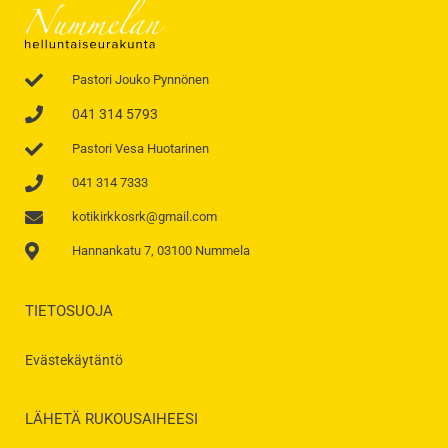
Pastori Jouko Pynnönen
041 314 5793
Pastori Vesa Huotarinen
041 314 7333
kotikirkkosrk@gmail.com
Hannankatu 7, 03100 Nummela
TIETOSUOJA
Evästekäytäntö
LÄHETÄ RUKOUSAIHEESI