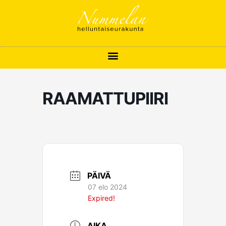
Siirry
sisältöön
RAAMATTUPIIRI
PÄIVÄ
07 elo 2024
Expired!
AIKA