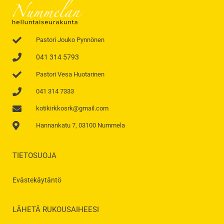
Pastori Jouko Pynnönen
041 314 5793
Pastori Vesa Huotarinen
041 314 7333
kotikirkkosrk@gmail.com
Hannankatu 7, 03100 Nummela
TIETOSUOJA
Evästekäytäntö
LÄHETÄ RUKOUSAIHEESI