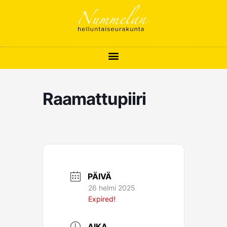
Siirry
sisältöön
Raamattupiiri
PÄIVÄ
26 helmi 2025
Expired!
AIKA