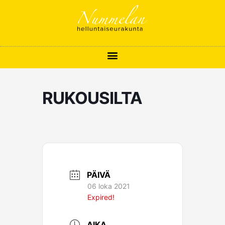
Siirry
sisältöön
RUKOUSILTA
PÄIVÄ
06 loka 2021
Expired!
AIKA