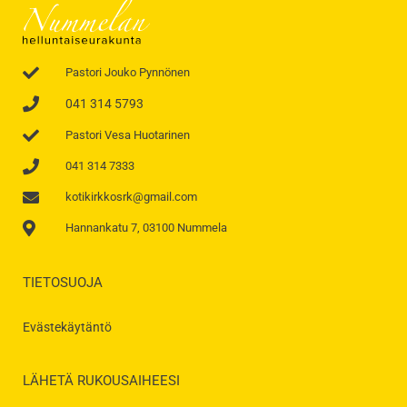
Pastori Jouko Pynnönen
041 314 5793
Pastori Vesa Huotarinen
041 314 7333
kotikirkkosrk@gmail.com
Hannankatu 7, 03100 Nummela
TIETOSUOJA
Evästekäytäntö
LÄHETÄ RUKOUSAIHEESI