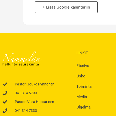
+ Lisää Google kalenteriin
LINKIT
Etusivu
Usko
Pastori Jouko Pynnönen
Toiminta
041 314 5793
Media
Pastori Vesa Huotarinen
Ohjelma
041 314 7333