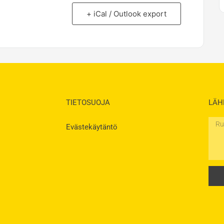
+ iCal / Outlook export
TIETOSUOJA
LÄH
Rukou
Evästekäytäntö