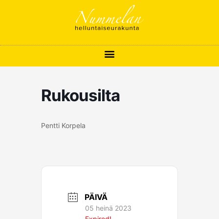
Siirry
sisältöön
Rukousilta
Pentti Korpela
PÄIVÄ
05 heinä 2023
Expired!