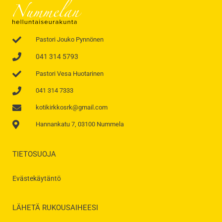
Pastori Jouko Pynnönen
041 314 5793
Pastori Vesa Huotarinen
041 314 7333
kotikirkkosrk@gmail.com
Hannankatu 7, 03100 Nummela
TIETOSUOJA
Evästekäytäntö
LÄHETÄ RUKOUSAIHEESI