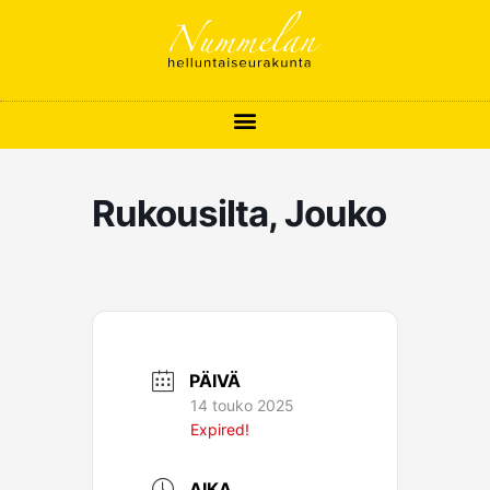
Siirry
sisältöön
Rukousilta, Jouko
PÄIVÄ
14 touko 2025
Expired!
AIKA