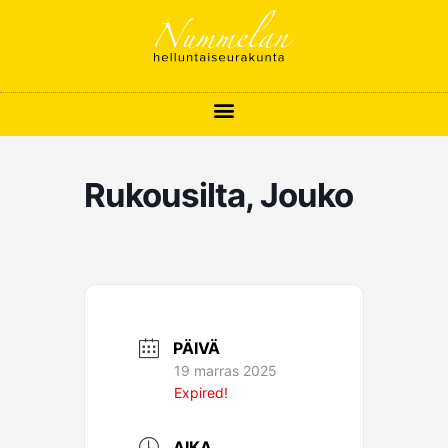
Siirry
sisältöön
Rukousilta, Jouko
PÄIVÄ
19 marras 2025
Expired!
AIKA