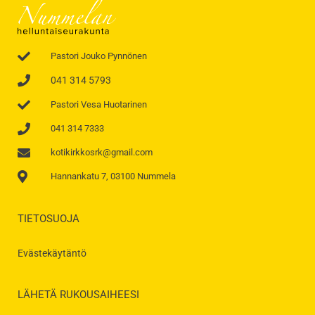
Pastori Jouko Pynnönen
041 314 5793
Pastori Vesa Huotarinen
041 314 7333
kotikirkkosrk@gmail.com
Hannankatu 7, 03100 Nummela
TIETOSUOJA
Evästekäytäntö
LÄHETÄ RUKOUSAIHEESI