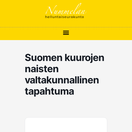
Siirry
sisältöön
Suomen kuurojen
naisten
valtakunnallinen
tapahtuma